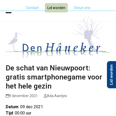
Skip
Contact
Lid worden
Steun ons
to
content
Open
Close
mobile
mobile
menu
menu
De schat van Nieuwpoort:
Lid worden
gratis smartphonegame voor
het hele gezin
9 december 2021
Ada Aantjes
Datum
: 09 dec 2021
Tijd
: 00:00 uur