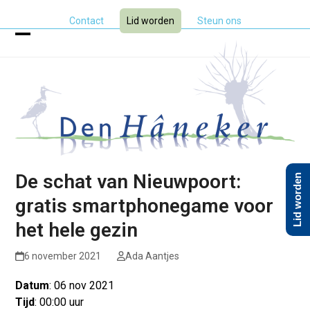
Skip
Contact
Lid worden
Steun ons
to
content
Open
Close
mobile
mobile
menu
menu
De schat van Nieuwpoort:
Lid worden
gratis smartphonegame voor
het hele gezin
6 november 2021
Ada Aantjes
Datum
: 06 nov 2021
Tijd
: 00:00 uur