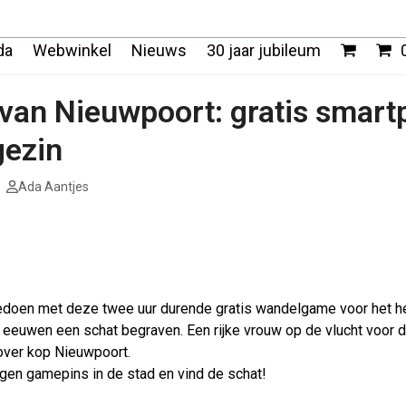
da
Webwinkel
Nieuws
30 jaar jubileum
 van Nieuwpoort: gratis smar
gezin
Ada Aantjes
1
edoen met deze twee uur durende gratis wandelgame voor het he
l eeuwen een schat begraven. Een rijke vrouw op de vlucht voor d
over kop Nieuwpoort.
gen gamepins in de stad en vind de schat!