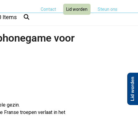
Contact
Lid worden
Steun ons
0 Items
tphonegame voor
Lid worden
le gezin.
e Franse troepen verlaat in het