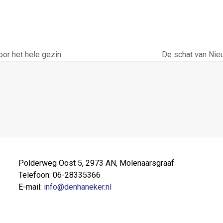
or het hele gezin
De schat van Nie
next
post:
Polderweg Oost 5, 2973 AN, Molenaarsgraaf
Telefoon: 06-28335366
E-mail:
info@denhaneker.nl