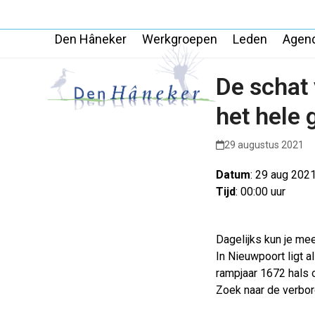
Skip
to
Den Hâneker
Werkgroepen
Leden
Agen
content
De schat
het hele 
29 augustus 2021
Datum
: 29 aug 202
Tijd
: 00:00 uur
Dagelijks kun je me
In Nieuwpoort ligt a
rampjaar 1672 hals 
Zoek naar de verbor