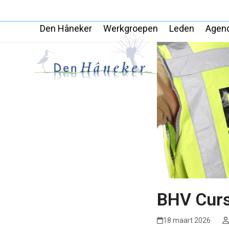
Skip
to
Den Hâneker
Werkgroepen
Leden
Agen
content
BHV Curs
18 maart 2026