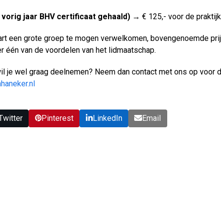
k vorig jaar BHV certificaat gehaald) →
€ 125,- voor de praktij
art een grote groep te mogen verwelkomen, bovengenoemde prij
er één van de voordelen van het lidmaatschap.
il je wel graag deelnemen? Neem dan contact met ons op voor 
haneker.nl
Twitter
Pinterest
LinkedIn
Email