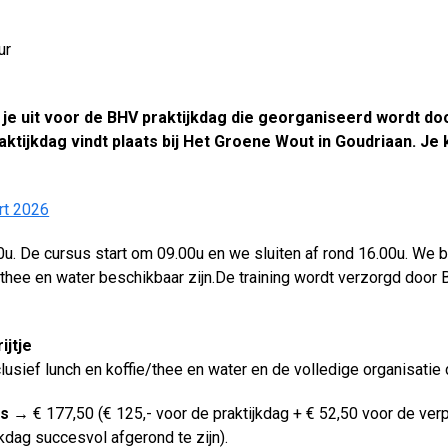
6
ur
e je uit voor de BHV praktijkdag die georganiseerd wordt 
aktijkdag vindt plaats bij Het Groene Wout in Goudriaan. Je
rt 2026
30u. De cursus start om 09.00u en we sluiten af rond 16.00u. We 
/thee en water beschikbaar zijn.De training wordt verzorgd door 
ijtje
clusief lunch en koffie/thee en water en de volledige organisati
rs →
€ 177,50 (€ 125,- voor de praktijkdag + € 52,50 voor de verp
jkdag succesvol afgerond te zijn).