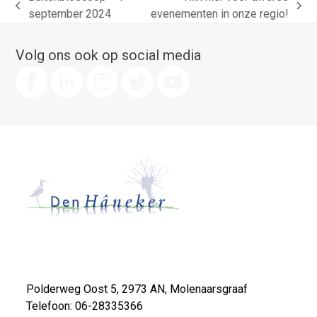
previous
next
september 2024
evenementen in onze regio!
post:
post:
Volg ons ook op social media
Polderweg Oost 5, 2973 AN, Molenaarsgraaf
Telefoon: 06-28335366