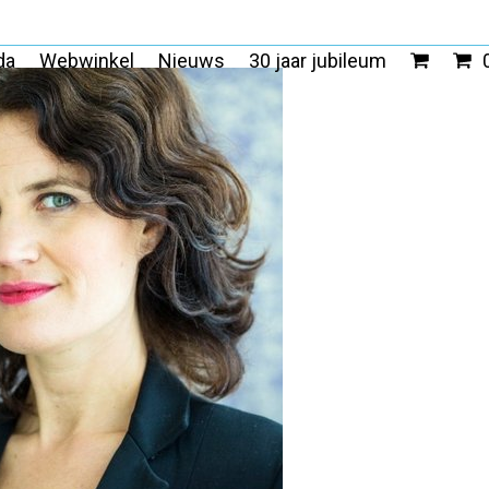
da
Webwinkel
Nieuws
30 jaar jubileum