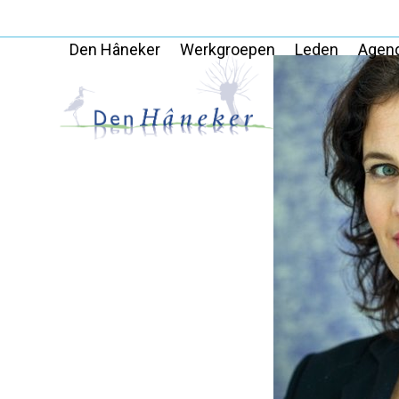
Skip
to
Den Hâneker
Werkgroepen
Leden
Agen
content