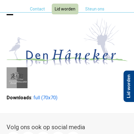
Skip
Contact
Lid worden
Steun ons
to
content
Open
Close
mobile
mobile
menu
menu
Lid worden
Downloads
:
full (70x70)
Volg ons ook op social media