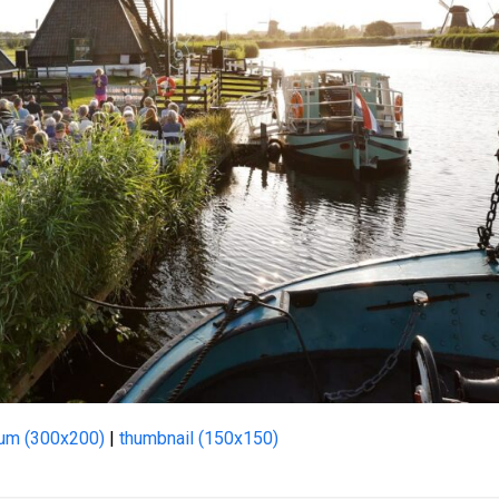
um (300x200)
|
thumbnail (150x150)