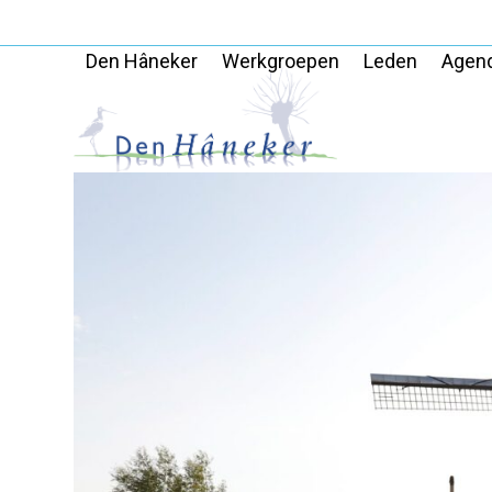
Skip
to
Den Hâneker
Werkgroepen
Leden
Agen
content