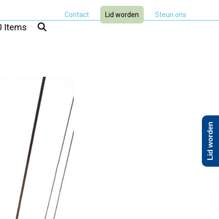
Contact
Lid worden
Steun ons
0 Items
Lid worden