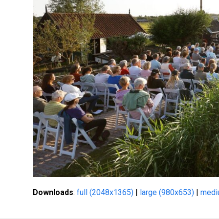
Downloads
:
full (2048x1365)
|
large (980x653)
|
medi