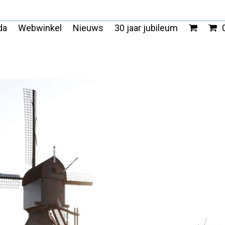
da
Webwinkel
Nieuws
30 jaar jubileum