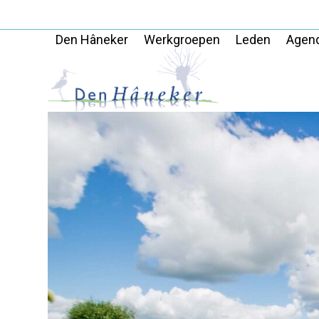
Skip
to
Den Hâneker
Werkgroepen
Leden
Agen
content