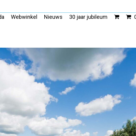
da
Webwinkel
Nieuws
30 jaar jubileum