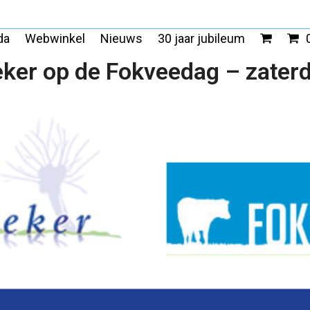
da
Webwinkel
Nieuws
30 jaar jubileum
ker op de Fokveedag – zater