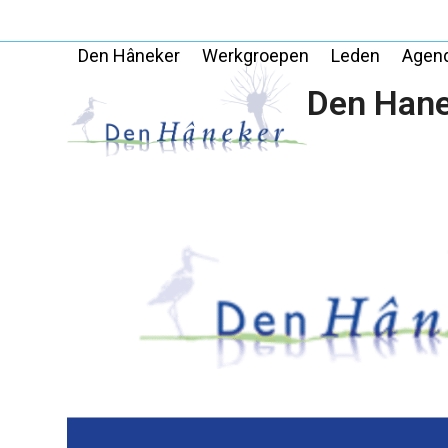
Skip
to
Den Hâneker
Werkgroepen
Leden
Agen
content
Den Hane