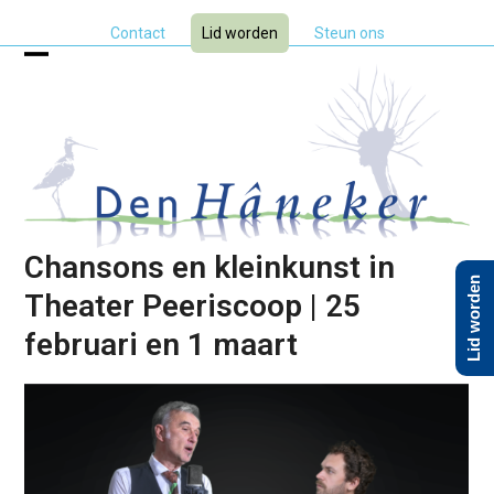
Skip
Contact
Lid worden
Steun ons
to
content
Open
Close
mobile
mobile
menu
menu
Chansons en kleinkunst in
Lid worden
Theater Peeriscoop | 25
februari en 1 maart