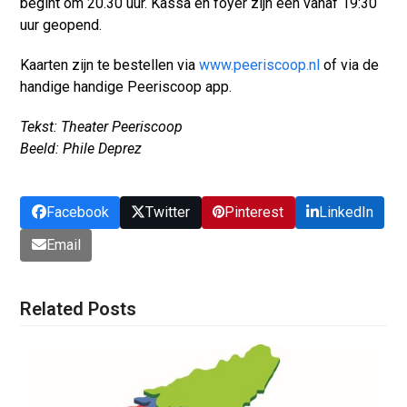
begint om 20.30 uur. Kassa en foyer zijn een vanaf 19:30
uur geopend.
Kaarten zijn te bestellen via
www.peeriscoop.nl
of via de
handige handige Peeriscoop app.
Tekst: Theater Peeriscoop
Beeld: Phile Deprez
Facebook
Twitter
Pinterest
LinkedIn
Email
Related Posts