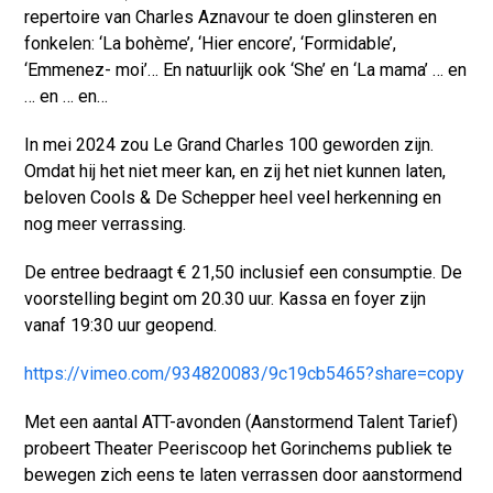
repertoire van Charles Aznavour te doen glinsteren en
fonkelen: ‘La bohème’, ‘Hier encore’, ‘Formidable’,
‘Emmenez- moi’… En natuurlijk ook ‘She’ en ‘La mama’ … en
… en … en…
In mei 2024 zou Le Grand Charles 100 geworden zijn.
Omdat hij het niet meer kan, en zij het niet kunnen laten,
beloven Cools & De Schepper heel veel herkenning en
nog meer verrassing.
De entree bedraagt € 21,50 inclusief een consumptie. De
voorstelling begint om 20.30 uur. Kassa en foyer zijn
vanaf 19:30 uur geopend.
https://vimeo.com/934820083/9c19cb5465?share=copy
Met een aantal ATT-avonden (Aanstormend Talent Tarief)
probeert Theater Peeriscoop het Gorinchems publiek te
bewegen zich eens te laten verrassen door aanstormend