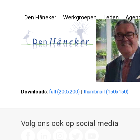
Skip
to
Den Hâneker
Werkgroepen
Leden
Agen
content
Downloads
:
full (200x200)
|
thumbnail (150x150)
Volg ons ook op social media