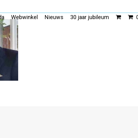
da
Webwinkel
Nieuws
30 jaar jubileum