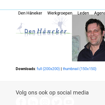
Skip
to
Den Hâneker
Werkgroepen
Leden
Agen
content
Downloads
:
full (200x200)
|
thumbnail (150x150)
Volg ons ook op social media