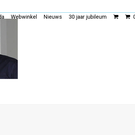
da
Webwinkel
Nieuws
30 jaar jubileum