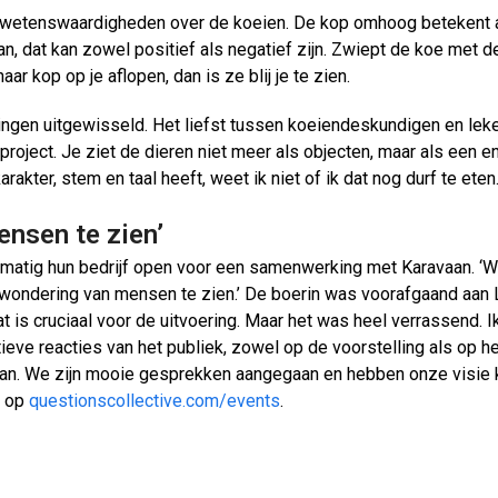
wetenswaardigheden over de koeien. De kop omhoog betekent ale
dat kan zowel positief als negatief zijn. Zwiept de koe met de st
r kop op je aflopen, dan is ze blij je te zien.
ingen uitgewisseld. Het liefst tussen koeiendeskundigen en lek
oject. Je ziet de dieren niet meer als objecten, maar als een enti
akter, stem en taal heeft, weet ik niet of ik dat nog durf te eten.
ensen te zien’
lmatig hun bedrijf open voor een samenwerking met Karavaan. ‘We
 verwondering van mensen te zien.’ De boerin was voorafgaand aa
t is cruciaal voor de uitvoering. Maar het was heel verrassend. I
ieve reacties van het publiek, zowel op de voorstelling als op het
aan. We zijn mooie gesprekken aangegaan en hebben onze visie ku
a op
questionscollective.com/events
.