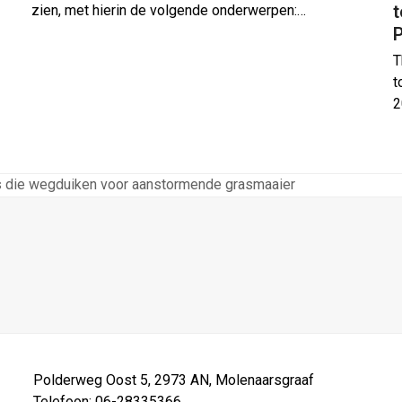
zien, met hierin de volgende onderwerpen:…
T
t
2
fjes die wegduiken voor aanstormende grasmaaier
Polderweg Oost 5, 2973 AN, Molenaarsgraaf
Telefoon: 06-28335366