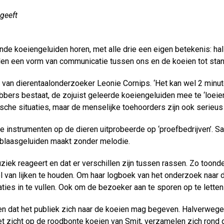
geeft
ende koeiengeluiden horen, met alle drie een eigen betekenis: hal
illen een vorm van communicatie tussen ons en de koeien tot stan
 van dierentaalonderzoeker Leonie Cornips. ‘Het kan wel 2 minut
hebbers bestaat, de zojuist geleerde koeiengeluiden mee te ‘loeie
rische situaties, maar de menselijke toehoorders zijn ook serieus
se instrumenten op de dieren uitprobeerde op ‘proefbedrijven’. Sa
n blaasgeluiden maakt zonder melodie.
iek reageert en dat er verschillen zijn tussen rassen. Zo toon
el van lijken te houden. Om haar logboek van het onderzoek naa
ties in te vullen. Ook om de bezoeker aan te sporen op te letten
en dat het publiek zich naar de koeien mag begeven. Halverwege 
zicht op de roodbonte koeien van Smit, verzamelen zich rond d