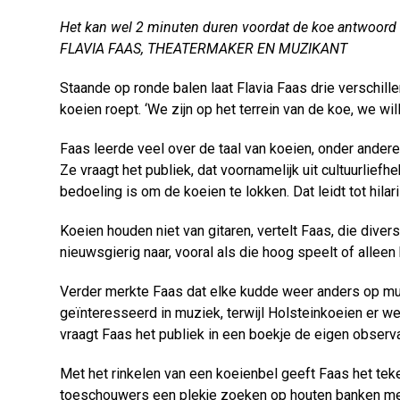
Het kan wel 2 minuten duren voordat de koe antwoord 
FLAVIA FAAS, THEATERMAKER EN MUZIKANT
Staande op ronde balen laat Flavia Faas drie verschill
koeien roept. ‘We zijn op het terrein van de koe, we w
Faas leerde veel over de taal van koeien, onder andere
Ze vraagt het publiek, dat voornamelijk uit cultuurlief
bedoeling is om de koeien te lokken. Dat leidt tot hila
Koeien houden niet van gitaren, vertelt Faas, die diver
nieuwsgierig naar, vooral als die hoog speelt of allee
Verder merkte Faas dat elke kudde weer anders op muz
geïnteresseerd in muziek, terwijl Holsteinkoeien er w
vraagt Faas het publiek in een boekje de eigen observa
Met het rinkelen van een koeienbel geeft Faas het tek
toeschouwers een plekje zoeken op houten banken met 