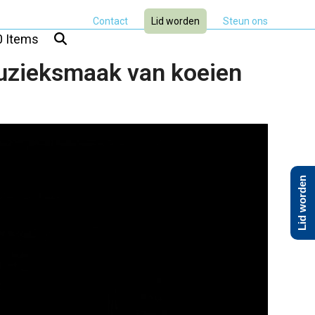
Contact
Lid worden
Steun ons
0 Items
muzieksmaak van koeien
Lid worden