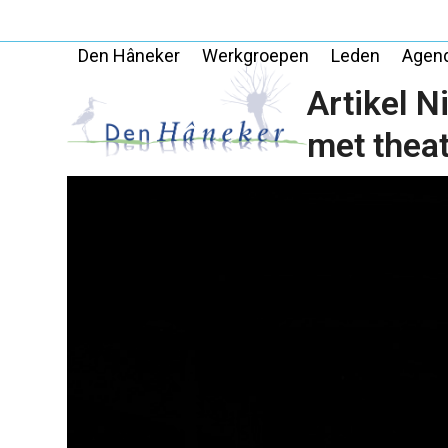
Skip
to
Den Hâneker
Werkgroepen
Leden
Agen
content
Artikel 
met theat