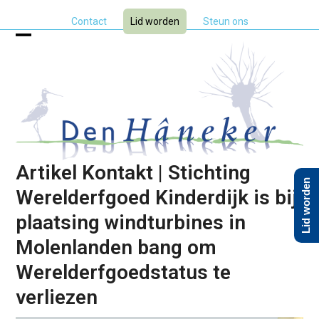
Skip
Contact
Lid worden
Steun ons
to
content
Open
Close
mobile
mobile
menu
menu
Artikel Kontakt | Stichting
Lid worden
Werelderfgoed Kinderdijk is bij
plaatsing windturbines in
Molenlanden bang om
Werelderfgoedstatus te
verliezen