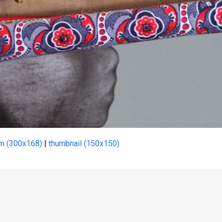
m (300x168)
|
thumbnail (150x150)