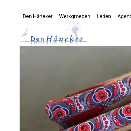
Skip
to
Den Hâneker
Werkgroepen
Leden
Agen
content