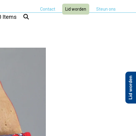
Contact
Lid worden
Steun ons
0 Items
Lid worden