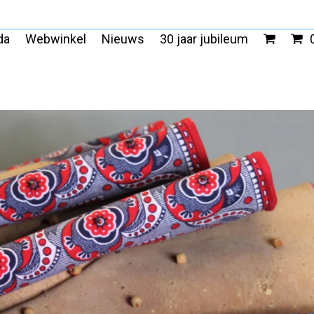
da
Webwinkel
Nieuws
30 jaar jubileum