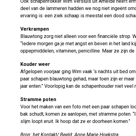
Ook schapenfokker Wim Versluis uit Ameide heeft erm
deel van de lammeren hadden we nog niet ingeënt omdat
ervaring is: een ziek schaap is meestal een dood scha
Verkrampen
Blauwtong zorg niet alleen voor een financiële strop. 
“Iedere morgen ga je met angst en beven in het land kij
oppepmiddelen, vitaminen, penicilline. Maar ze zijn d
Kouder weer
Afgelopen voorjaar ging Wim vaak ’s nachts uit bed om t
paar schapen blauwtong gehad, maar toen zijn er maar 1
jaar enten.” Voorlopig kan de schapenhouder niet veel
Stramme poten
Voor het maken van een foto met een paar schapen loo
bak schudt, komen ze aanlopen, met stramme poten. “Ik 
slijm loopt eruit. Ik hoop dat ze er doorheen komen.”
Bron: het Kontakt/ Beeld: Anne Marie Hoekstra