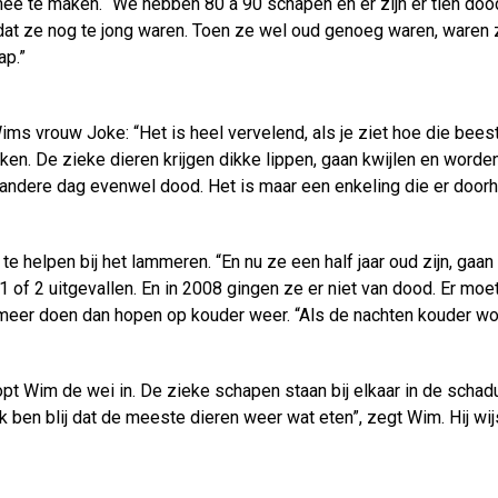
ee te maken. “We hebben 80 à 90 schapen en er zijn er tien do
 ze nog te jong waren. Toen ze wel oud genoeg waren, waren ze 
ap.”
Wims vrouw Joke: “Het is heel vervelend, als je ziet hoe die bees
ken. De zieke dieren krijgen dikke lippen, gaan kwijlen en worden 
e andere dag evenwel dood. Het is maar een enkeling die er door
e helpen bij het lammeren. “En nu ze een half jaar oud zijn, gaa
 of 2 uitgevallen. En in 2008 gingen ze er niet van dood. Er mo
 meer doen dan hopen op kouder weer. “Als de nachten kouder word
pt Wim de wei in. De zieke schapen staan bij elkaar in de sch
ben blij dat de meeste dieren weer wat eten”, zegt Wim. Hij wijs