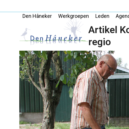
Skip
to
Den Hâneker
Werkgroepen
Leden
Agen
content
Artikel K
regio