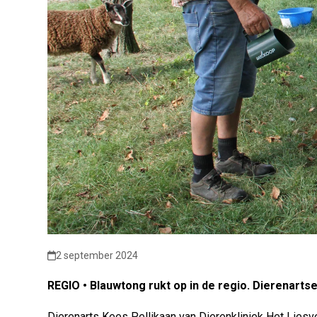
2 september 2024
REGIO • Blauwtong rukt op in de regio. Dierenart
Dierenarts Kees Pellikaan van Dierenkliniek Het Liesve