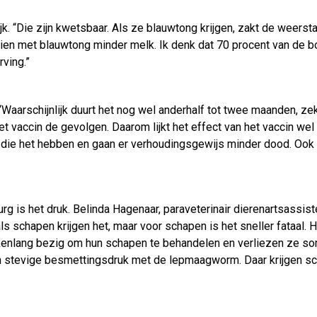
ijk. “Die zijn kwetsbaar. Als ze blauwtong krijgen, zakt de weers
ien met blauwtong minder melk. Ik denk dat 70 procent van de bo
ving.”
. “Waarschijnlijk duurt het nog wel anderhalf tot twee maanden, ze
 vaccin de gevolgen. Daarom lijkt het effect van het vaccin wel g
die het hebben en gaan er verhoudingsgewijs minder dood. Ook zi
rg is het druk. Belinda Hagenaar, paraveterinair dierenartsassis
ls schapen krijgen het, maar voor schapen is het sneller fataa
 wekenlang bezig om hun schapen te behandelen en verliezen ze 
 stevige besmettingsdruk met de lepmaagworm. Daar krijgen sc