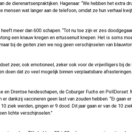
 van de dierenartsenpraktijken. Hagenaar: “We hebben het extra d
mensen wat langer aan de telefoon, omdat ze hun verhaal kwij
eeft meer dan 600 schapen. “Tot nu toe zijn er zes doodgegaan d
wtong een knauw kregen en ertussenuit knepen. Het is soms moe
aar bij de geiten zien we nog geen verschijnselen van blauwton
 doet zeer, ook emotioneel, zeker ook voor de vrijwilligers bij
 en doen dat zo veel mogelijk binnen verplaatsbare afrasteringen.
e en Drentse heideschapen, de Coburger Fuchs en PollDorset. Ma
ren er dankzij vaccineren geen last van zouden hebben. “Er gaan
r 10 ziek werden, gingen er 9 dood. Dit jaar gaan er van de 10 zie
en lichte verschijnselen.”