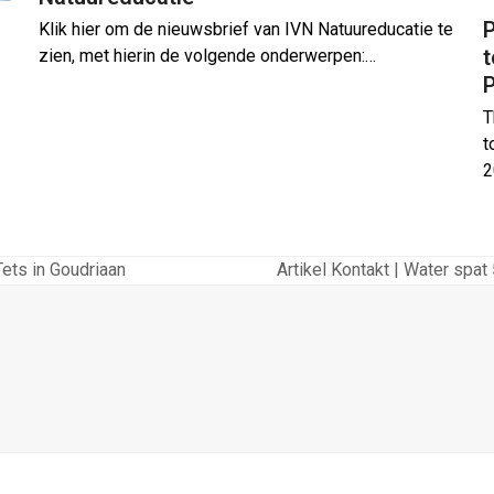
P
Klik hier om de nieuwsbrief van IVN Natuureducatie te
zien, met hierin de volgende onderwerpen:…
T
t
2
Tets in Goudriaan
Artikel Kontakt | Water spa
next
post: