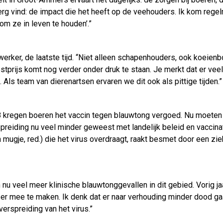
el erg vind: de impact die het heeft op de veehouders. Ik kom re
 om ze in leven te houden’.”
 werker, de laatste tijd. “Niet alleen schapenhouders, ook koeienb
stprijs komt nog verder onder druk te staan. Je merkt dat er veel
ls team van dierenartsen ervaren we dit ook als pittige tijden.”
008 kregen boeren het vaccin tegen blauwtong vergoed. Nu moeten
preiding nu veel minder geweest met landelijk beleid en vaccinat
n mugje, red.) die het virus overdraagt, raakt besmet door een zie
en nu veel meer klinische blauwtonggevallen in dit gebied. Vorig
r er mee te maken. Ik denk dat er naar verhouding minder dood 
rspreiding van het virus.”