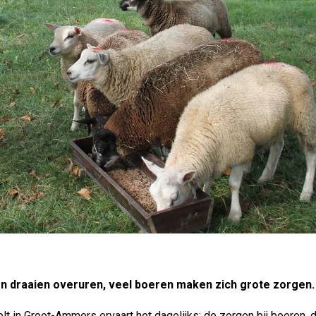
sen draaien overuren, veel boeren maken zich grote zorgen.
lt in Groot-Ammers ervaart het dagelijks: de zorgen bij boeren, 