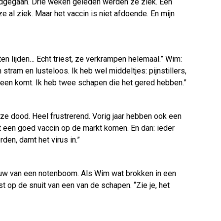
odgegaan. Drie weken geleden werden ze ziek. Een
al ziek. Maar het vaccin is niet afdoende. En mijn
ten lijden… Echt triest, ze verkrampen helemaal.” Wim:
stram en lusteloos. Ik heb wel middeltjes: pijnstillers,
heen komt. Ik heb twee schapen die het gered hebben.”
n ze dood. Heel frustrerend. Vorig jaar hebben ook een
et een goed vaccin op de markt komen. En dan: ieder
en, damt het virus in.”
aduw van een notenboom. Als Wim wat brokken in een
t op de snuit van een van de schapen. “Zie je, het