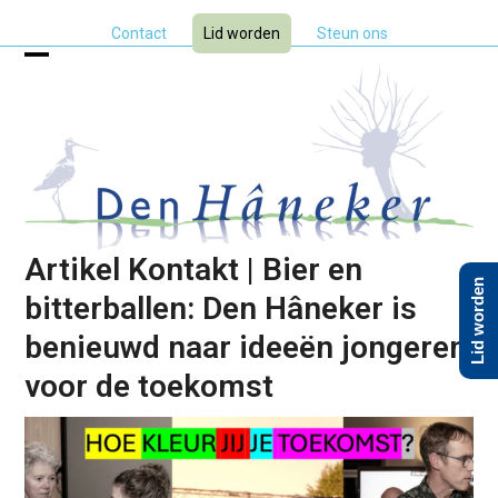
Skip
Contact
Lid worden
Steun ons
to
content
Open
Close
mobile
mobile
menu
menu
Artikel Kontakt | Bier en
Lid worden
bitterballen: Den Hâneker is
benieuwd naar ideeën jongeren
voor de toekomst