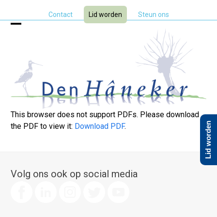
Skip
Contact
Lid worden
Steun ons
to
content
Open
Close
mobile
mobile
menu
menu
This browser does not support PDFs. Please download
Lid worden
the PDF to view it:
Download PDF
.
Volg ons ook op social media