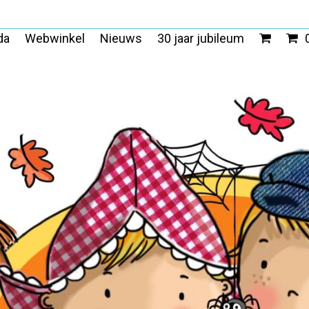
da
Webwinkel
Nieuws
30 jaar jubileum