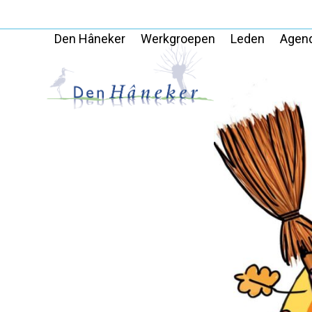
Skip
to
Den Hâneker
Werkgroepen
Leden
Agen
content