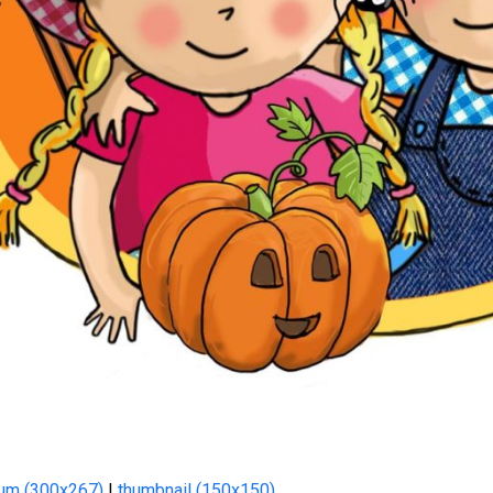
um (300x267)
|
thumbnail (150x150)