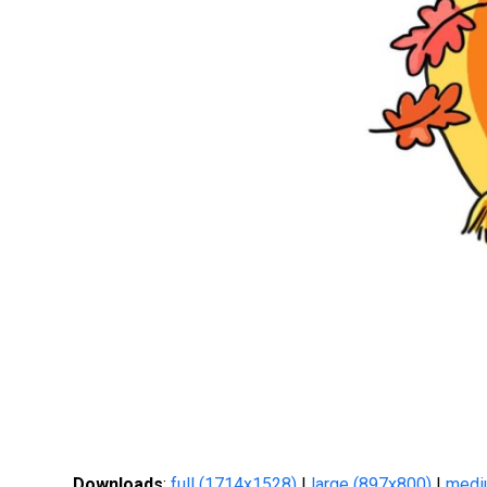
Downloads
:
full (1714x1528)
|
large (897x800)
|
medi