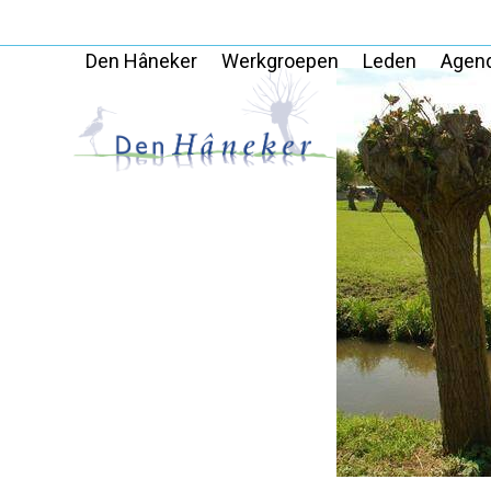
Skip
to
Den Hâneker
Werkgroepen
Leden
Agen
content