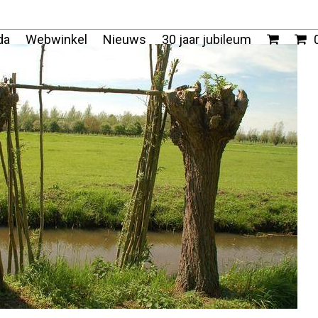
da
Webwinkel
Nieuws
30 jaar jubileum