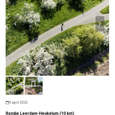
previous
next
slide
slide
9 april 2026
Rondje Leerdam-Heukelum (10 km)