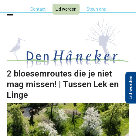
Skip
Contact
Lid worden
Steun ons
to
content
Open
Close
mobile
mobile
menu
menu
2 bloesemroutes die je niet
Lid worden
mag missen! | Tussen Lek en
Linge